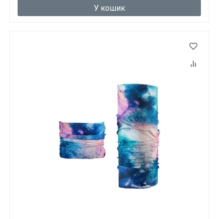
Вам виповнилося 18 років?
У кошик
ТАК
НІ