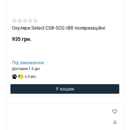
Вам виповнилося 18 років?
ТАК
НІ
Окуляри Select CS8-SCG-IBR поляризаційні
935 грн.
Під замовлення
Доставка 1-3 дні
x 3 міс.
У кошик