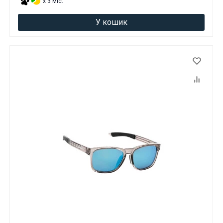
x 3 міс.
У кошик
Ці товари продаються особам, які
досягли 18 років!