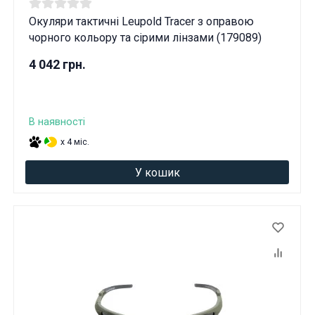
Окуляри тактичні Leupold Tracer з оправою
чорного кольору та сірими лінзами (179089)
4 042 грн.
В наявності
x 4 міс.
У кошик