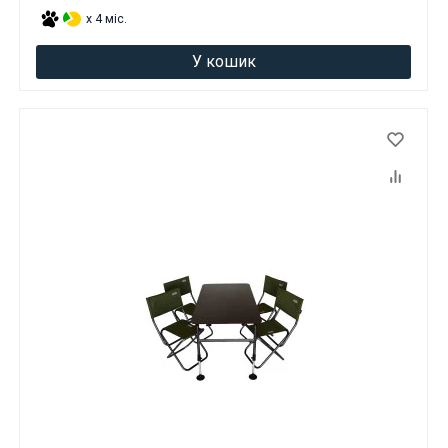
x 4 міс.
У кошик