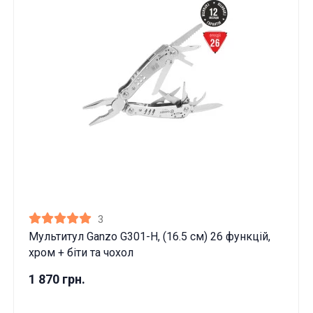
3
Мультитул Ganzo G301-H, (16.5 см) 26 функцій,
хром + біти та чохол
Ці товари продаються особам, які
1 870 грн.
досягли 18 років!