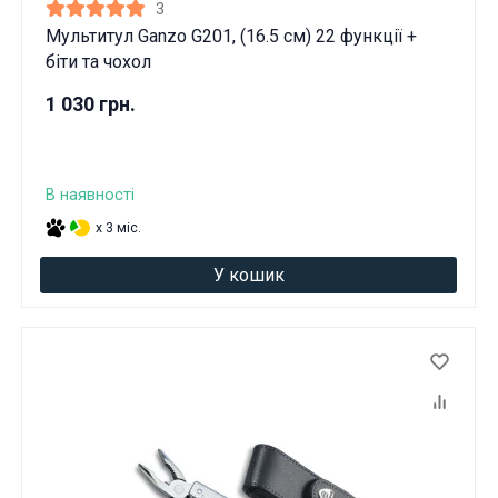
3
Вам виповнилося 18 років?
Мультитул Ganzo G201, (16.5 см) 22 функції +
біти та чохол
ТАК
НІ
1 030 грн.
В наявності
x 3 міс.
У кошик