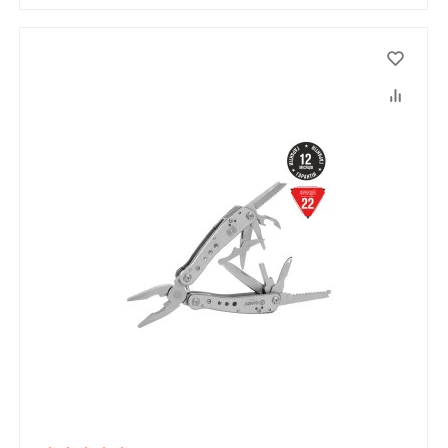
Ці товари продаються особам, які
досягли 18 років!