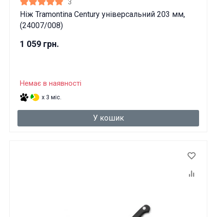
3
Вам виповнилося 18 років?
Ніж Tramontina Century універсальний 203 мм,
(24007/008)
ТАК
НІ
1 059 грн.
Немає в наявності
x 3 міс.
У кошик