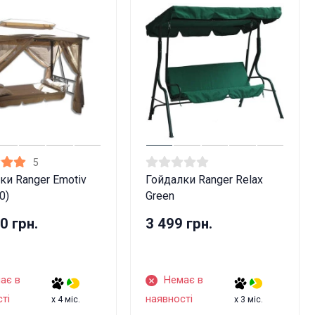
5
ки Ranger Emotiv
Гойдалки Ranger Relax
0)
Green
0 грн.
3 499 грн.
ає в
Немає в
ті
наявності
x 4 міс.
x 3 міс.