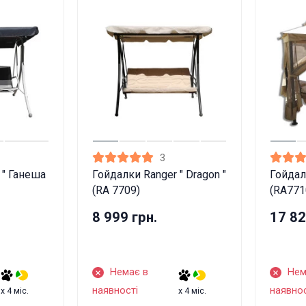
3
 " Ганеша
Гойдалки Ranger " Dragon "
Гойдал
(RA 7709)
(RA771
8 999 грн.
17 82
Немає в
Нем
наявності
наявнос
x 4 міс.
x 4 міс.