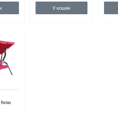
к
У кошик
 Relax