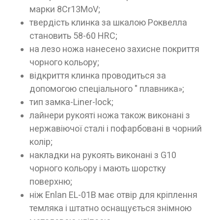
марки 8Cr13MoV;
твердість клинка за шкалою Роквелла
становить 58-60 HRC;
на лезо ножа нанесено захисне покриття
чорного кольору;
відкриття клинка проводиться за
допомогою спеціального " плавника»;
тип замка-Liner-lock;
лайнери рукояті ножа також виконані з
нержавіючої сталі і пофарбовані в чорний
колір;
накладки на рукоять виконані з G10
чорного кольору і мають шорстку
поверхню;
ніж Enlan EL-01B має отвір для кріплення
темляка і штатно оснащується знімною