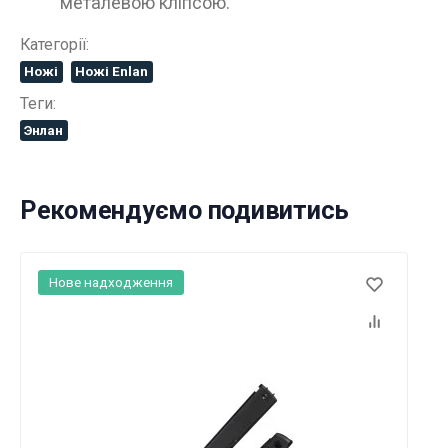
металевою кліпсою.
Категорії:
Ножі
Ножі Enlan
Теги:
Энлан
Рекомендуємо подивитись
Нове надходження