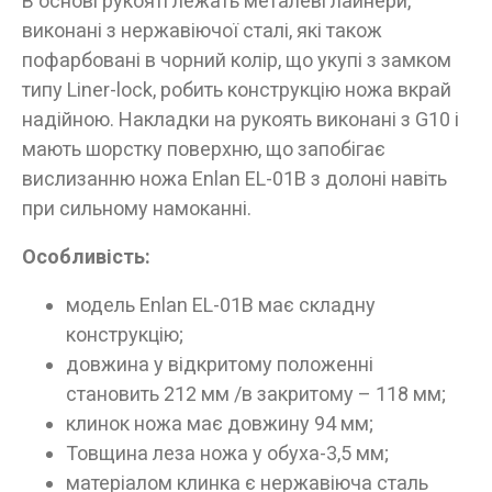
В основі рукояті лежать металеві лайнери,
досягли 18 років!
виконані з нержавіючої сталі, які також
Вам виповнилося 18 років?
пофарбовані в чорний колір, що укупі з замком
типу Liner-lock, робить конструкцію ножа вкрай
надійною. Накладки на рукоять виконані з G10 і
ТАК
НІ
мають шорстку поверхню, що запобігає
вислизанню ножа Enlan EL-01B з долоні навіть
при сильному намоканні.
Особливість:
модель Enlan EL-01B має складну
конструкцію;
довжина у відкритому положенні
становить 212 мм /в закритому – 118 мм;
клинок ножа має довжину 94 мм;
Товщина леза ножа у обуха-3,5 мм;
матеріалом клинка є нержавіюча сталь