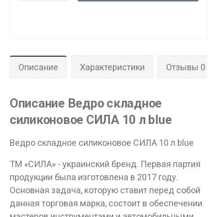
Данные товары продаются лицам,
достигшим 18 лет!
Описание
Характеристики
Отзывы 0
Вам исполнилось 18 лет?
Описание Ведро складное
ДА
НЕТ
силиконовое СИЛА 10 л blue
Ведро складное силиконовое СИЛА 10 л blue
ТМ «СИЛА» - украинский бренд. Первая партия
продукции была изготовлена в 2017 году.
Основная задача, которую ставит перед собой
данная торговая марка, состоит в обеспечении
мастеров инструментами и автомобильными