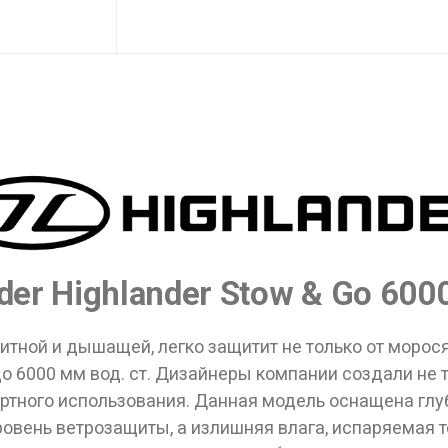
er Highlander Stow & Go 600
тной и дышащей, легко защитит не только от моросящ
 6000 мм вод. ст. Дизайнеры компании создали не т
тного использования. Данная модель оснащена гл
овень ветрозащиты, а излишняя влага, испаряемая т