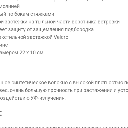
 молнией
ый по бокам стяжками
 застежки на тыльной части воротника ветровки
ет защиту от защемления подбородка
кстильной застежкой Velcro
ине
змером 22 х 10 см
рочное синтетическое волокно с высокой плотностью
вес, очень большую прочность при растяжении и уст
 воздействию УФ-излучения.
:
 долго и сохранило свои качества, рекомендуется д