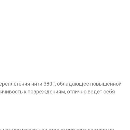
 переплетения нити 380T, обладающее повышенной
ойчивость к повреждениям, отлично ведет себя
еликатная машинная стирка при температуре не