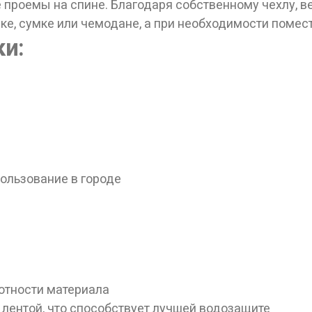
проемы на спине. Благодаря собственному чехлу, вет
е, сумке или чемодане, а при необходимости помест
ки:
пользование в городе
ные товары продаются лицам, достигшим 18 
Вам исполнилось 18 лет?
ДА
НЕТ
отности материала
лентой, что способствует лучшей водозащите