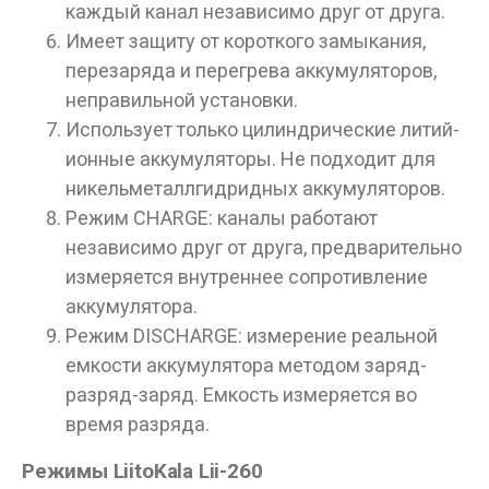
каждый канал независимо друг от друга.
Имеет защиту от короткого замыкания,
перезаряда и перегрева аккумуляторов,
неправильной установки.
Использует только цилиндрические литий-
ионные аккумуляторы. Не подходит для
никельметаллгидридных аккумуляторов.
Режим CHARGE: каналы работают
независимо друг от друга, предварительно
измеряется внутреннее сопротивление
аккумулятора.
Данные товары продаются лицам,
достигшим 18 лет!
Режим DISCHARGE: измерение реальной
емкости аккумулятора методом заряд-
Вам исполнилось 18 лет?
разряд-заряд. Емкость измеряется во
время разряда.
ДА
НЕТ
Режимы LiitoKala Lii-260