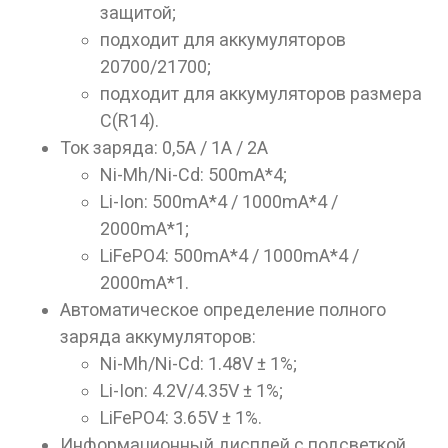
защитой;
Данные товары продаются лицам,
подходит для аккумуляторов
достигшим 18 лет!
20700/21700;
Вам исполнилось 18 лет?
подходит для аккумуляторов размера
C(R14).
Ток заряда: 0,5A / 1A / 2А
ДА
НЕТ
Ni-Mh/Ni-Cd: 500mA*4;
Li-Ion: 500mA*4 / 1000mA*4 /
2000mA*1;
LiFePO4: 500mA*4 / 1000mA*4 /
2000mA*1.
Автоматическое определение полного
заряда аккумуляторов:
Ni-Mh/Ni-Cd: 1.48V ± 1%;
Li-Ion: 4.2V/4.35V ± 1%;
LiFePO4: 3.65V ± 1%.
Информационный дисплей с подсветкой