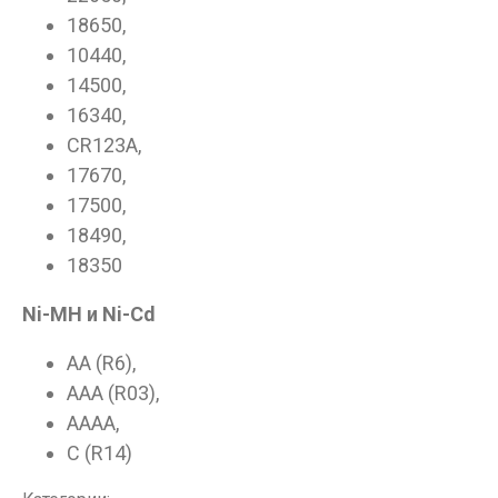
18650,
Данные товары продаются лицам,
10440,
достигшим 18 лет!
14500,
Вам исполнилось 18 лет?
16340,
CR123A,
17670,
ДА
НЕТ
17500,
18490,
18350
Ni-MH и Ni-Cd
AA (R6),
ААA (R03),
AAAA,
С (R14)