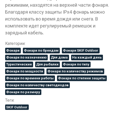
режимами, находятся на верхней части фонаря.
Благодаря классу защиты IPx4 фонарь можно
использовать во время дождя или снега. В
комплекте идет регулируемый ремешок и
зарядный кабель.
Данные товары продаются лицам,
Категории:
достигшим 18 лет!
Фонари
Фонари по брендам
Фонари SKIF Outdoor
Фонари по назначению
Для дома
На каждый день
Вам исполнилось 18 лет?
Туристические
Для рыбалки
Фонари по типу
Фонари по мощности
Фонари по количеству режимов
ДА
НЕТ
Фонари по времени работы
Фонари по степени защиты
Фонари по количеству светодиодов
Фонари по размеру
Теги:
SKIF Outdoor