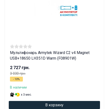
Вам исполнилось 18 лет?
ДА
НЕТ
Мультифонарь Armytek Wizard C2 v4 Magnet
USB+18650 LH351D Warm (F08901W)
2 727 грн.
3 030 грн.
- 10%
В наличии
x 3 мес.
В корзину