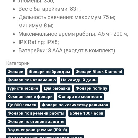
Люмены: 350;
Вес с батарейками: 83 г;
Дальность свечения: максимум 75 м;
минимум 8 м;
Максимальное время работы: 4,5 ч - 200 ч;
IPX Rating: IPX8;
Батарейки: 3 AАA (входят в комплект)
Категории:
Фонари
Фонари по брендам
Фонари Black Diamond
Фонари по назначению
На каждый день
Туристические
Для рыбалки
Фонари по типу
Кемпинговые фонари
Фонари по мощности
До 800 люмен
Фонари по количеству режимов
Фонари по времени работы
Более 100 часов
Фонари по степени защиты
Водонепроницаемые (IPX-8)