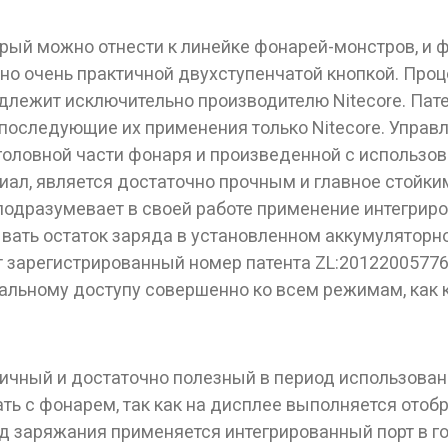
рый можно отнести к линейке фонарей-монстров, и ф
но очень практичной двухступенчатой кнопкой. Про
лежит исключительно производителю Nitecore. Патен
 последующие их применения только Nitecore. Управ
оловной части фонаря и произведенной с использов
ал, является достаточно прочным и главное стойк
одразумевает в своей работе применение интегриров
ать остаток заряда в установленном аккумуляторно
ет зарегистрированный номер патента ZL:2012200577
альному доступу совершенно ко всем режимам, как к
тичный и достаточно полезный в период использован
ать с фонарем, так как на дисплее выполняется ото
д заряжания применяется интегрированный порт в г