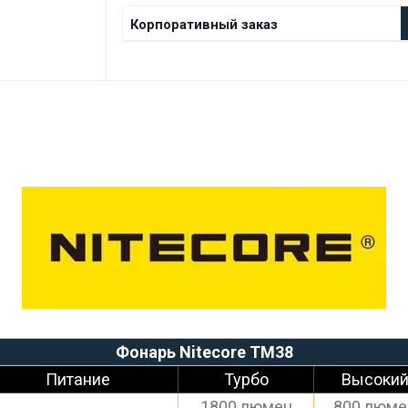
Корпоративный заказ
Фонарь Nitecore TM38
Питание
Турбо
Высоки
1800 люмен
800 люме