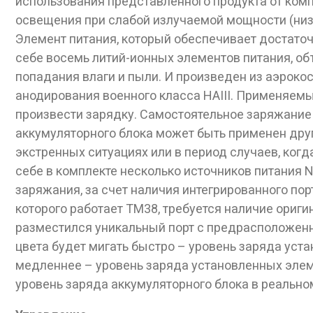
использования представленного продукта от комп
освещения при слабой излучаемой мощности (низ
Элемент питания, который обеспечивает достато
себе восемь литий-ионных элементов питания, о
попадания влаги и пыли. И произведен из аэрок
анодирования военного класса HAIII. Применяемы
произвести зарядку. Самостоятельное заряжание 
аккумуляторного блока может быть применен дру
экстренных ситуациях или в период случаев, когд
себе в комплекте несколько источников питания
заряжания, за счет наличия интегрированного пор
которого работает TM38, требуется наличие ориг
разместился уникальный порт с предрасположенны
цвета будет мигать быстро – уровень заряда уст
медленнее – уровень заряда установленных элеме
уровень заряда аккумуляторного блока в реальном