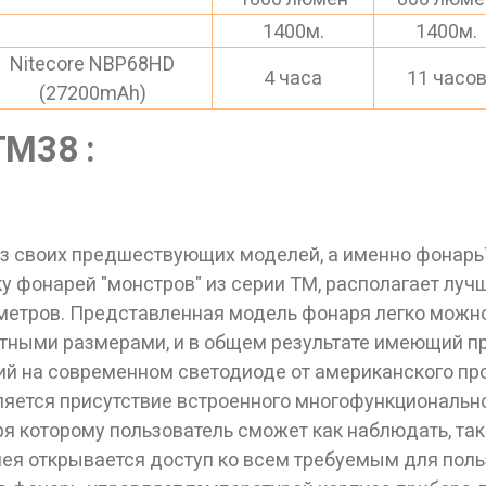
1400м.
1400м.
Nitecore NBP68HD
4 часа
11 часо
(27200mAh)
TM38 :
из своих предшествующих моделей, а именно фонарь
у фонарей "монстров" из серии ТМ, располагает лу
0 метров. Представленная модель фонаря легко можн
итными размерами, и в общем результате имеющий п
й на современном светодиоде от американского про
ляется присутствие встроенного многофункциональн
ря которому пользователь сможет как наблюдать, та
лея открывается доступ ко всем требуемым для поль