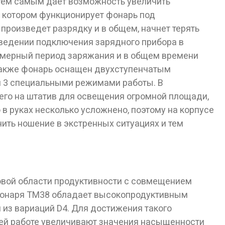
 тем самым дает возможность увеличить
на котором функционирует фонарь под
произведет разрядку и в общем, начнет терять
зведении подключения зарядного прибора в
имерный период заряжания и в общем времени
 Также фонарь оснащен двухступенчатым
и 3 специальными режимами работы. В
 его на штатив для освещения огромной площади,
 в руках несколько усложнено, поэтому на корпусе
чить ношение в экстренных ситуациях и тем
овой области продуктивности с совмещением
 фонаря ТМ38 обладает высокопродуктивным
лет!
из вариаций D4. Для достижения такого
щей работе увеличивают значения насыщенности