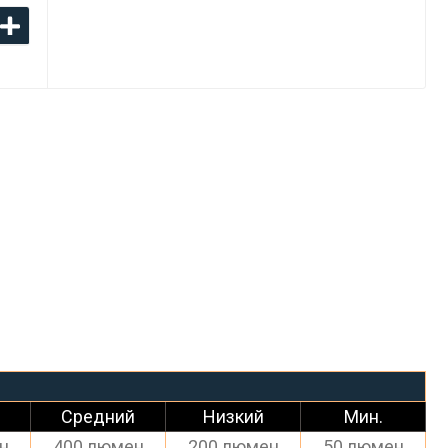
й
Средний
Низкий
Мин.
н
400 люмен
200 люмен
50 люмен