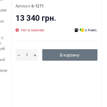
Артикул:
6-1271
чшим
13 340 грн.
лых
Нет в наличии
x 4 мес.
 с
и
щий
В корзину
ный
теля