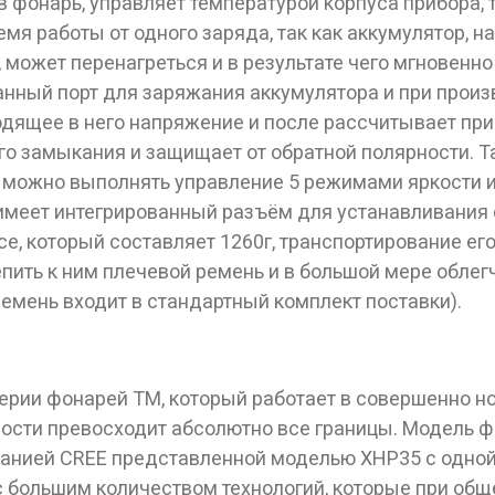
в фонарь, управляет температурой корпуса прибора,
мя работы от одного заряда, так как аккумулятор, 
может перенагреться и в результате чего мгновенно 
анный порт для заряжания аккумулятора и при прои
одящее в него напряжение и после рассчитывает пр
ого замыкания и защищает от обратной полярности.
 можно выполнять управление 5 режимами яркости 
 имеет интегрированный разъём для устанавливания
се, который составляет 1260г, транспортирование его
пить к ним плечевой ремень и в большой мере облег
ремень входит в стандартный комплект поставки).
ерии фонарей TМ, который работает в совершенно н
ьности превосходит абсолютно все границы. Модель
ные товары продаются лицам, достигшим 18 
нией CREE представленной моделью XHP35 с одной 
с большим количеством технологий, которые при об