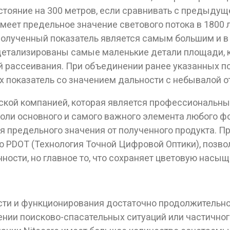
Вам исполнилось 18 лет?
тояние на 300 метров, если сравнивать с предыдущ
имеет предельное значение светового потока в 1800
 полученный показатель является самым большим и 
ДА
НЕТ
 детализированы самые маленькие детали площади, к
й рассеивания. При объединении ранее указанных п
их показатель со значением дальности с небывалой о
кой компанией, которая является профессиональны
и основного и самого важного элемента любого фо
предельного значения от полученного продукта. П
ию PDOT (Технология Точной Цифровой Оптики), поз
ности, но главное то, что сохраняет цветовую насыщ
ости и функционирования достаточно продолжительн
жении поисково-спасательных ситуаций или частичн