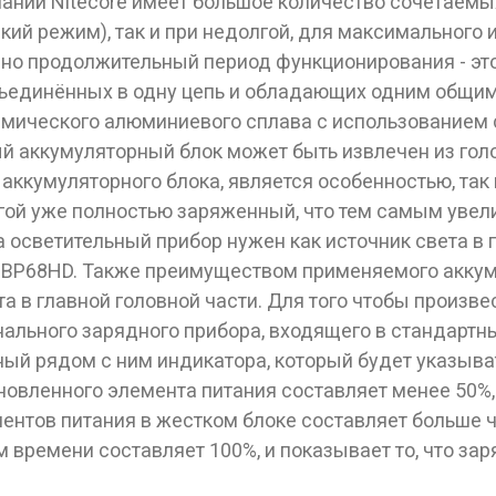
ании Nitecore имеет большое количество сочетаемы
кий режим), так и при недолгой, для максимального
чно продолжительный период функционирования - э
бъединённых в одну цепь и обладающих одним общим
осмического алюминиевого сплава с использованием 
й аккумуляторный блок может быть извлечен из голов
аккумуляторного блока, является особенностью, так
гой уже полностью заряженный, что тем самым увел
а осветительный прибор нужен как источник света в
 NBP68HD. Также преимуществом применяемого аккум
та в главной головной части. Для того чтобы произв
инального зарядного прибора, входящего в стандартн
й рядом с ним индикатора, который будет указывать
ановленного элемента питания составляет менее 50%,
нтов питания в жестком блоке составляет больше ч
 времени составляет 100%, и показывает то, что зар