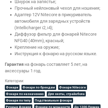
Шнурок на запястье;
Прочный нейлоновый чехол для ношения;
Адаптер 12V Nitecore в прикуриватель
автомобиля для зарядных устройств
(Intellicharger i2, i4);
Диффузор фильтр для фонарей Nitecore
NFG40 (40mm), красный;
Крепление на оружие;
Инструкция к фонарю на русском языке.
Гарантия
на фонарь составляет 5 лет, на
аксессуары 1 год.
Категории:
Фонари
Фонари по брендам
Фонари Nitecore
Фонари по назначению
Для охоты, страйкбола
Фонари по типу
Подствольные фонари
Ручные фонари
Фонари по мощности
До 1200 Люмен