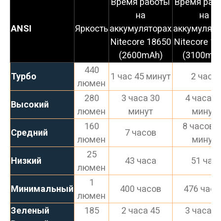
Время работы
Время раб
на
на
ANSI
Яркость
аккумуляторах
аккумулято
Nitecore 18650
Nitecore 1
(2600mAh)
(3100mA
440
Турбо
1 час 45 минут
2 часа
люмен
280
3 часа 30
4 часа 1
Высокий
люмен
минут
минут
160
8 часов 
Средний
7 часов
люмен
минут
25
Низкий
43 часа
51 час
люмен
1
Минимальный
400 часов
476 часо
люмен
Зеленый
185
2 часа 45
3 часа 1