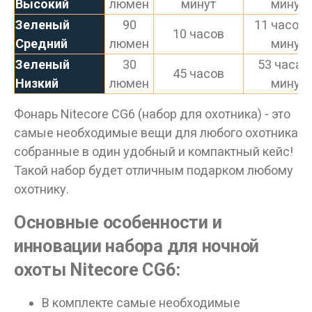
Высокий
люмен
минут
минут
Зеленый
90
11 часов 
10 часов
Средний
люмен
минут
Зеленый
30
53 часа 
45 часов
Низкий
люмен
минут
Фонарь Nitecore CG6 (набор для охотника) - это
самые необходимые вещи для любого охотника
собранные в один удобный и компактный кейс!
Такой набор будет отличным подарком любому
охотнику.
Данные товары продаются лицам,
достигшим 18 лет!
Основные особенности и
Вам исполнилось 18 лет?
инновации набора для ночной
охоты Nitecore CG6:
ДА
НЕТ
В комплекте самые необходимые