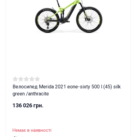
Ці товари продаються особам, які
досягли 18 років!
Вам виповнилося 18 років?
ТАК
НІ
Велосипед Merida 2021 eone-sixty 500 l (45) silk
green /anthracite
136 026 грн.
Немає в наявності