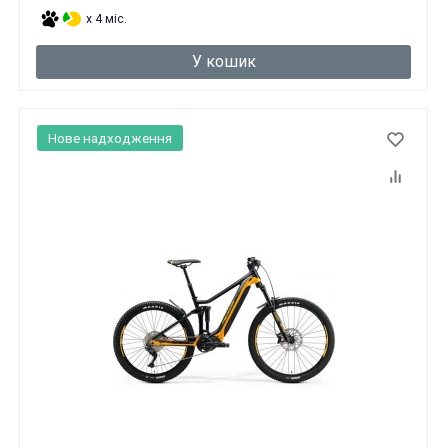
x 4 міс.
У кошик
Нове надходження