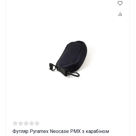
Футляр Pyramex Neocase PMX з карабіном