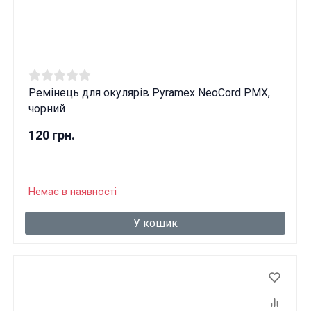
Вам виповнилося 18 років?
ТАК
НІ
Ремінець для окулярів Pyramex NeoСord PMX,
чорний
120 грн.
Немає в наявності
У кошик