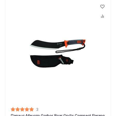
3
Паранг-Мачете Gerber Bear Grylls Compact Parang