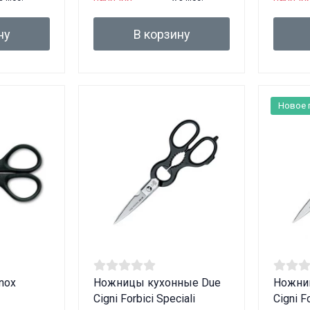
ну
В корзину
Новое 
nox
Ножницы кухонные Due
Ножни
Cigni Forbici Speciali
Cigni F