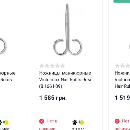
Вам исполнилось 18 лет?
ДА
НЕТ
кюрные
Ножницы маникюрные
Ножни
 Rubis
Victorinox Nail Rubis 9см
Victori
(8.1661.09)
Hair Ru
1 585 грн.
1 519
Нет в
Нет
наличии
наличи
 3 мес.
x 3 мес.