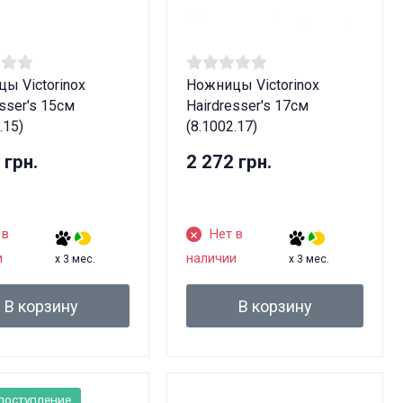
ы Victorinox
Ножницы Victorinox
sser's 15см
Hairdresser's 17см
.15)
(8.1002.17)
 грн.
2 272 грн.
 в
Нет в
и
наличии
x 3 мес.
x 3 мес.
В корзину
В корзину
лет!
поступление