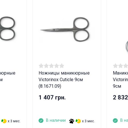
кюрные
Ножницы маникюрные
Маник
см
Victorinox Cuticle 9см
Victori
(8.1671.09)
9см
1 407 грн.
2 832
В наличии
В н
x 3 мес.
x 3 мес.