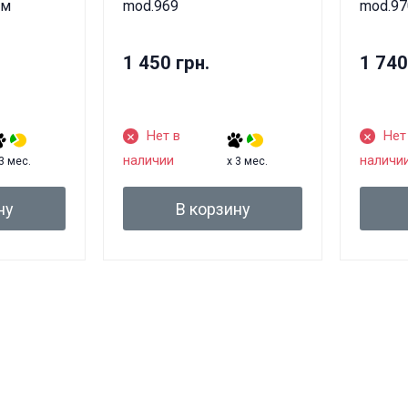
см
mod.969
mod.97
1 450 грн.
1 740
Нет в
Нет
наличии
наличи
 3 мес.
x 3 мес.
ну
В корзину