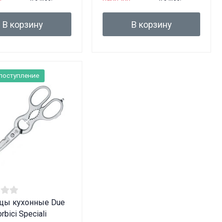
В корзину
В корзину
поступление
цы кухонные Due
orbici Speciali