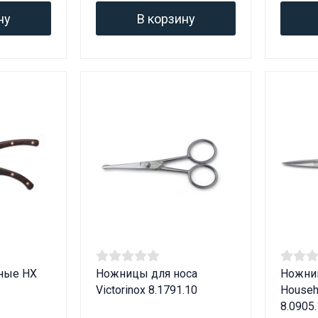
ну
В корзину
ные HX
Ножницы для носа
Ножниц
Victorinox 8.1791.10
Househ
8.0905