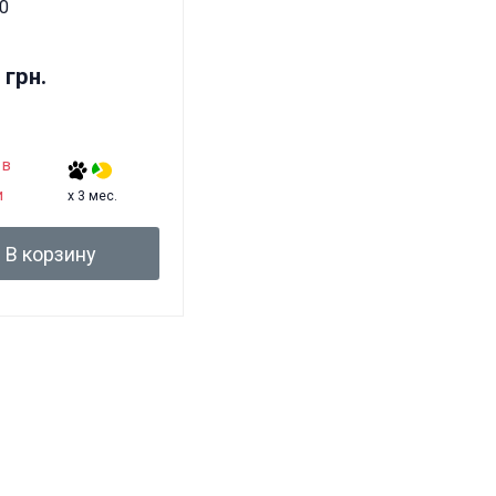
0
 грн.
 в
и
x 3 мес.
В корзину