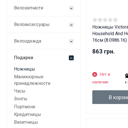
Велозапчасти
Велоаксессуары
Ножницы Victori
Household And H
16см (8.0986.16)
Велоодежда
863 грн.
Подарки
Ножницы
Нет в
Маникюрные
наличии
x
принадлежности
Часы
В корзи
Зонты
Портмоне
Кредитницы
Дан
Визитницы