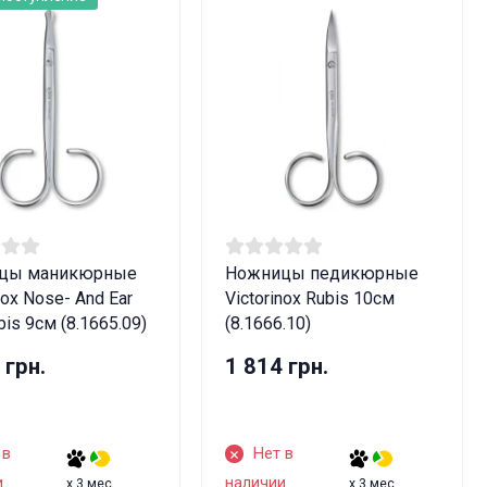
цы маникюрные
Ножницы педикюрные
nox Nose- And Ear
Victorinox Rubis 10см
bis 9см (8.1665.09)
(8.1666.10)
 грн.
1 814 грн.
 в
Нет в
и
наличии
x 3 мес.
x 3 мес.