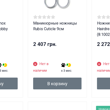
nox
Маникюрные ножницы
Ножниц
obby
Rubis Cuticle 9см
Hairdre
(8.1002
2 407 грн.
2 272
Нет в
Нет
наличии
наличи
 3 мес.
x 3 мес.
ну
В корзину
ные товары продаются лицам, достигшим 18 
Новое 