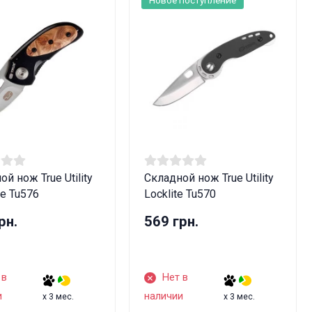
й нож True Utility
Складной нож True Utility
fe Tu576
Locklite Tu570
рн.
569 грн.
 в
Нет в
и
наличии
x 3 мес.
x 3 мес.