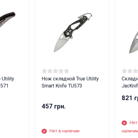
Utility
Нож складной True Utility
Складно
U571
Smart Knife TU573
JacKni
821 г
457 грн.
Нет
Нет в наличии
наличи