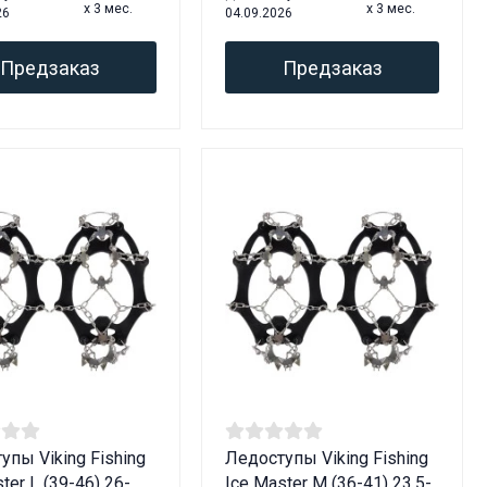
x 3 мес.
x 3 мес.
26
04.09.2026
Предзаказ
Предзаказ
упы Viking Fishing
Ледоступы Viking Fishing
ter L (39-46) 26-
Ice Master M (36-41) 23.5-