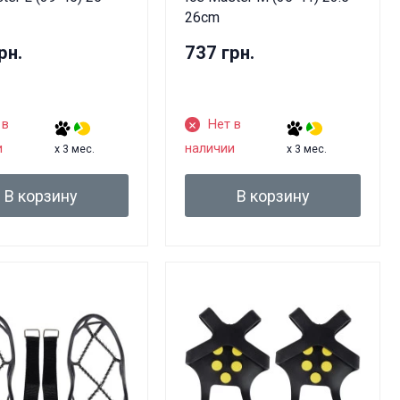
26cm
рн.
737 грн.
 в
Нет в
и
наличии
x 3 мес.
x 3 мес.
В корзину
В корзину