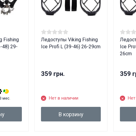
ные товары продаются лицам, достигшим 18 
 Fishing
Ледоступы Viking Fishing
Ледост
-48) 29-
Ice Profi L (39-46) 26-29cm
Ice Pro
Вам исполнилось 18 лет?
26cm
ДА
НЕТ
359 грн.
359 г
Нет в наличии
Нет
 3 мес.
ну
В корзину