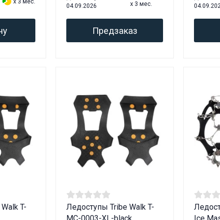
x 3 мес.
x 3 мес.
04.09.2026
04.09.20
ну
Предзаказ
Walk T-
Ледоступы Tribe Walk T-
Ледост
MC-0003-XL-black
Ice Mas