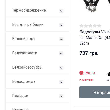
Термоснаряжение
Все для рыбалки
Дан
Ледоступы Viking
Ice Master XL (44
Велосипеды
32cm
737 грн.
Велозапчасти
Велоаксессуары
Нет в
наличии
x
Велоодежда
В корзи
Подарки
Игрушки