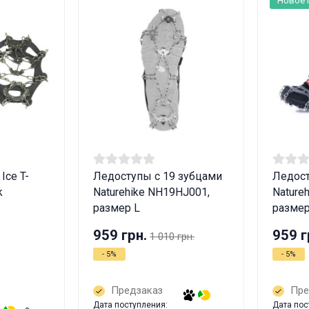
Ice T-
Ледоступы с 19 зубцами
Ледост
k
Naturehike NH19HJ001,
Nature
размер L
размер
959 грн.
959 г
1 010 грн.
- 5%
- 5%
Предзаказ
Пре
Дата поступления:
Дата пос