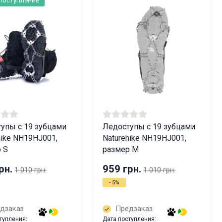
упы с 19 зубцами
Ледоступы с 19 зубцами
hike NH19HJ001,
Naturehike NH19HJ001,
 S
размер М
рн.
959 грн.
1 010 грн.
1 010 грн.
- 5%
дзаказ
Предзаказ
тупления:
Дата поступления: