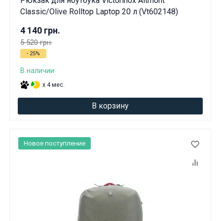
Рюкзак для ноутбука Victorinox Altmont
Classic/Olive Rolltop Laptop 20 л (Vt602148)
4 140 грн.
5 520 грн.
- 25%
В наличии
x 4 мес.
В корзину
Новое поступление